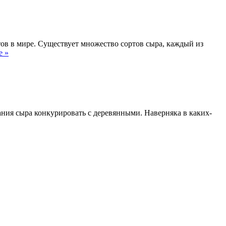
ов в мире. Существует множество сортов сыра, каждый из
Дегустация
е »
сыра:
искусство
наслаждения
разными
вкусами
ания сыра конкурировать с деревянными. Наверняка в каких-