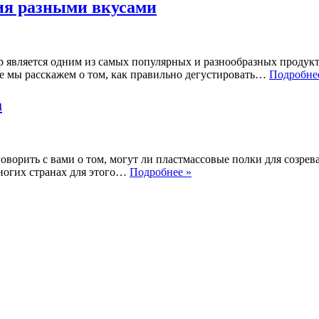
ия разными вкусами
 является одним из самых популярных и разнообразных продукт
ье мы расскажем о том, как правильно дегустировать…
Подробне
а
ворить с вами о том, могут ли пластмассовые полки для созрев
Деревянные
многих странах для этого…
Подробнее »
полки
для
созревания
сыра