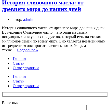
История сливочного масла: от
древнего мира до наших дней
автор:
admin
История сливочного масла: от древнего мира до наших дней
Вступление Сливочное масло – это один из самых
популярных и вкусных продуктов, который есть на столах
миллионов семей по всему миру. Оно является незаменимым
ингредиентом для приготовления многих блюд, а
История
также…
Подробнее »
сливочного
Главная
масла:
от
Статьи
древнего
О предприятии
мира
до
Главная
наших
Статьи
дней
О предприятии
Ваше имя