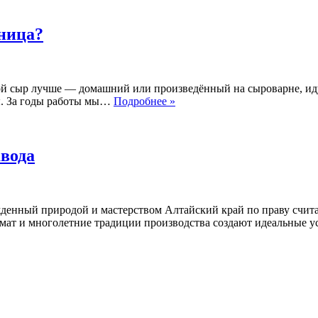
ница?
й сыр лучше — домашний или произведённый на сыроварне, идут 
Домашний
ы. За годы работы мы…
Подробнее »
сыр
vs
сыроварня:
в
вода
чём
разница?
денный природой и мастерством Алтайский край по праву счита
лимат и многолетние традиции производства создают идеальные 