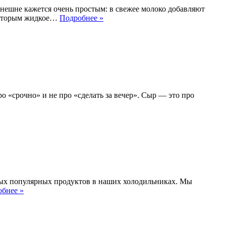
внешне кажется очень простым: в свежее молоко добавляют
Фермент
 которым жидкое…
Подробнее »
в
молоке
о «срочно» и не про «сделать за вечер». Сыр — это про
амых популярных продуктов в наших холодильниках. Мы
Виды
бнее »
сливочного
масла