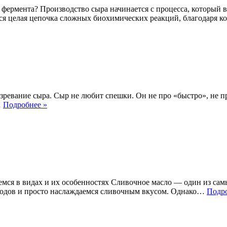
 фермента? Производство сыра начинается с процесса, который 
тся целая цепочка сложных биохимических реакций, благодаря
ревание сыра. Сыр не любит спешки. Он не про «быстро», не пр
Созревание
…
Подробнее »
сыра
—
это
про
терпение
аемся в видах и их особенностях Сливочное масло — один из с
бродов и просто наслаждаемся сливочным вкусом. Однако…
Подро