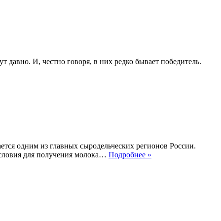
давно. И, честно говоря, в них редко бывает победитель.
ется одним из главных сыродельческих регионов России.
Сыр
условия для получения молока…
Подробнее »
«Горный»
Куяганского
маслосырзавода