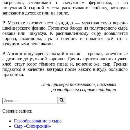
нагревают, смешивают с сычужным ферментом, а из
получаемой сырной массы раскатывают лепёшку, которую
запекают в духовке или на гриле.
В Мексике готовят кесо фундидо — мексиканскую версию
швейцарского фондю. Готовится блюдо из полутвёрдого сыра
оахака или чихуахуа. К расплавленному сыру добавляется
чоризо, помидоры, лук и специи, и подаётся всё это с
кукурузными лепёшками.
В Англии популярен уэльский кролик — гренки, запечённые
в духовке до румяной корочки. Для их приготовления нужен
хлеб, стаут (сорт тёмного пива) и, конечно же, сыр. Гренки
подаются в качестве завтрака после какого-нибудь большого
праздника.
Эти примеры показывают, насколько
разнообразны сырные традиции
Искать...
Свежие записи
Газообразование в сыре
Сыр «Сибирский»