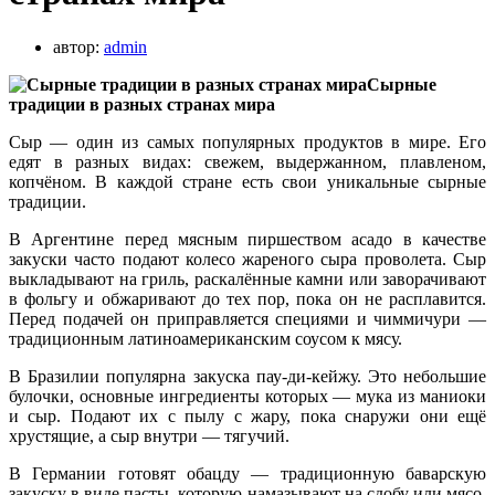
автор:
admin
Сырные
традиции в разных странах мира
Сыр — один из самых популярных продуктов в мире. Его
едят в разных видах: свежем, выдержанном, плавленом,
копчёном. В каждой стране есть свои уникальные сырные
традиции.
В Аргентине перед мясным пиршеством асадо в качестве
закуски часто подают колесо жареного сыра проволета. Сыр
выкладывают на гриль, раскалённые камни или заворачивают
в фольгу и обжаривают до тех пор, пока он не расплавится.
Перед подачей он приправляется специями и чиммичури —
традиционным латиноамериканским соусом к мясу.
В Бразилии популярна закуска пау-ди-кейжу. Это небольшие
булочки, основные ингредиенты которых — мука из маниоки
и сыр. Подают их с пылу с жару, пока снаружи они ещё
хрустящие, а сыр внутри — тягучий.
В Германии готовят обацду — традиционную баварскую
закуску в виде пасты, которую намазывают на сдобу или мясо.