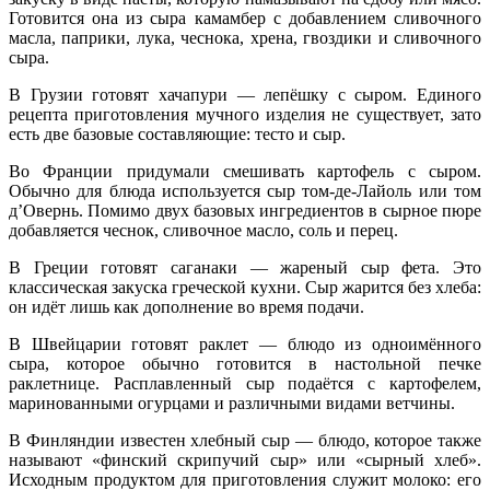
Готовится она из сыра камамбер с добавлением сливочного
масла, паприки, лука, чеснока, хрена, гвоздики и сливочного
сыра.
В Грузии готовят хачапури — лепёшку с сыром. Единого
рецепта приготовления мучного изделия не существует, зато
есть две базовые составляющие: тесто и сыр.
Во Франции придумали смешивать картофель с сыром.
Обычно для блюда используется сыр том-де-Лайоль или том
д’Овернь. Помимо двух базовых ингредиентов в сырное пюре
добавляется чеснок, сливочное масло, соль и перец.
В Греции готовят саганаки — жареный сыр фета. Это
классическая закуска греческой кухни. Сыр жарится без хлеба:
он идёт лишь как дополнение во время подачи.
В Швейцарии готовят раклет — блюдо из одноимённого
сыра, которое обычно готовится в настольной печке
раклетнице. Расплавленный сыр подаётся с картофелем,
маринованными огурцами и различными видами ветчины.
В Финляндии известен хлебный сыр — блюдо, которое также
называют «финский скрипучий сыр» или «сырный хлеб».
Исходным продуктом для приготовления служит молоко: его