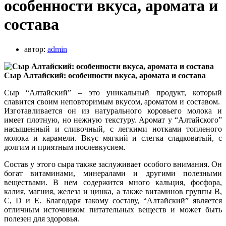
особенности вкуса, аромата и
состава
автор:
admin
Сыр Алтайский: особенности вкуса, аромата и состава
Сыр “Алтайский” – это уникальный продукт, который
славится своим неповторимым вкусом, ароматом и составом.
И
зготавливается он из натурального коровьего молока и
имеет плотную, но нежную текстуру. Аромат у “Алтайского”
насыщенный и сливочный, с легкими нотками топленого
молока и карамели. Вкус мягкий и слегка сладковатый, с
долгим и приятным послевкусием.
Состав у этого сыра также заслуживает особого внимания. Он
богат витаминами, минералами и другими полезными
веществами. В нем содержится много кальция, фосфора,
калия, магния, железа и цинка, а также витаминов группы B,
C, D и E. Благодаря такому составу, “Алтайский” является
отличным источником питательных веществ и может быть
полезен для здоровья.