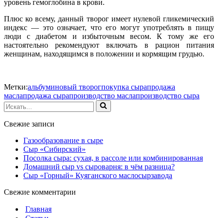
уровень гемоглобина в крови.
Плюс ко всему, данный творог имеет нулевой гликемический
индекс — это означает, что его могут употреблять в пищу
люди с диабетом и избыточным весом. К тому же его
настоятельно рекомендуют включать в рацион питания
женщинам, находящимся в положении и кормящим грудью.
Метки:
альбуминовый творог
покупка сыра
продажа
масла
продажа сыра
производство масла
производство сыра
Искать...
Свежие записи
Газообразование в сыре
Сыр «Сибирский»
Посолка сыра: сухая, в рассоле или комбинированная
Домашний сыр vs сыроварня: в чём разница?
Сыр «Горный» Куяганского маслосырзавода
Свежие комментарии
Главная