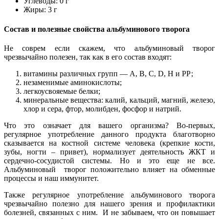
Углеводы: 0 г
Жиры: 3 г
Состав и полезные свойства альбуминового творога
Не соврем если скажем, что альбуминовый творог
чрезвычайно полезен, так как в его состав входят:
витамины различных групп — А, В, С, D, Н и РР;
незаменимые аминокислоты;
легкоусвояемые белки;
минеральные вещества: калий, кальций, магний, железо,
хлор и сера, фтор, молибден, фосфор и натрий.
Что это означает для вашего организма? Во-первых,
регулярное употребление данного продукта благотворно
сказывается на костной системе человека (крепкие кости,
зубы, ногти – привет), нормализует деятельность ЖКТ и
сердечно-сосудистой системы. Но и это еще не все.
Альбуминовый творог положительно влияет на обменные
процессы и наш иммунитет.
Также регулярное употребление альбуминового творога
чрезвычайно полезно для нашего зрения и профилактики
болезней, связанных с ним. И не забываем, что он повышает