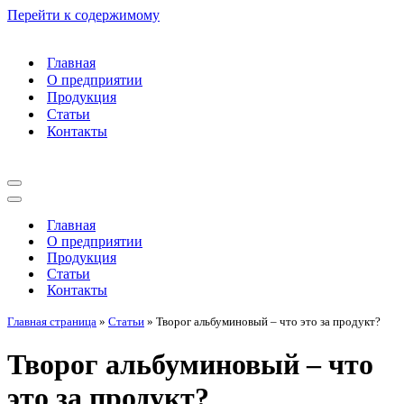
Перейти к содержимому
Главная
О предприятии
Продукция
Статьи
Контакты
Меню
навигации
Меню
навигации
Главная
О предприятии
Продукция
Статьи
Контакты
Главная страница
»
Статьи
»
Творог альбуминовый – что это за продукт?
Творог альбуминовый – что
это за продукт?