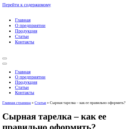
Перейти к содержимому
Главная
О предприятии
Продукция
Статьи
Контакты
Меню
навигации
Меню
навигации
Главная
О предприятии
Продукция
Статьи
Контакты
Главная страница
»
Статьи
»
Сырная тарелка – как ее правильно оформить?
Сырная тарелка – как ее
правильно оформить?