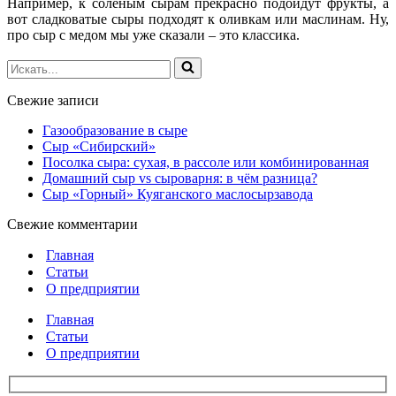
Например, к соленым сырам прекрасно подойдут фрукты, а
вот сладковатые сыры подходят к оливкам или маслинам. Ну,
про сыр с медом мы уже сказали – это классика.
Искать...
Свежие записи
Газообразование в сыре
Сыр «Сибирский»
Посолка сыра: сухая, в рассоле или комбинированная
Домашний сыр vs сыроварня: в чём разница?
Сыр «Горный» Куяганского маслосырзавода
Свежие комментарии
Главная
Статьи
О предприятии
Главная
Статьи
О предприятии