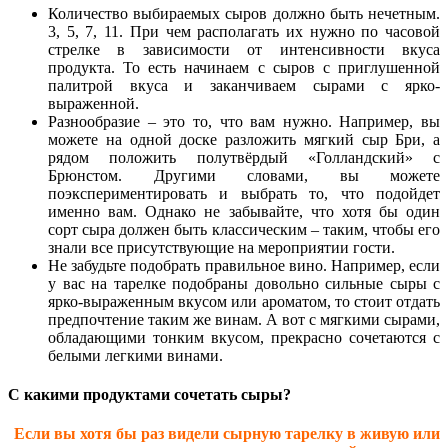
Количество выбираемых сыров должно быть нечетным.
3, 5, 7, 11. При чем располагать их нужно по часовой
стрелке в зависимости от интенсивности вкуса
продукта. То есть начинаем с сыров с приглушенной
палитрой вкуса и заканчиваем сырами с ярко-
выраженной.
Разнообразие – это то, что вам нужно. Например, вы
можете на одной доске разложить мягкий сыр Бри, а
рядом положить полутвёрдый «Голландский» с
Брюнстом. Другими словами, вы можете
поэкспериментировать и выбрать то, что подойдет
именно вам. Однако не забывайте, что хотя бы один
сорт сыра должен быть классическим – таким, чтобы его
знали все присутствующие на мероприятии гости.
Не забудьте подобрать правильное вино. Например, если
у вас на тарелке подобраны довольно сильные сыры с
ярко-выраженным вкусом или ароматом, то стоит отдать
предпочтение таким же винам. А вот с мягкими сырами,
обладающими тонким вкусом, прекрасно сочетаются с
белыми легкими винами.
С какими продуктами сочетать сыры?
Если вы хотя бы раз видели сырную тарелку в живую или