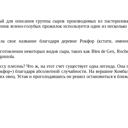
ый для описания группы сыров производимых из пастеризов
чения зелено-голубых прожилок используется один из несколько
ила свое название благодаря деревне Рокфор (кстати, имен
зготовлении некоторых видов сыра, таких как Bleu de Gex, Roche
gonzola.
у плесень? Что ж, на этот счет существует одна легенда. Она г
окфор») благодаря абсолютной случайности. На вершине Комбал
оих овец. Устав и проголодавшись он решил остановиться в бли