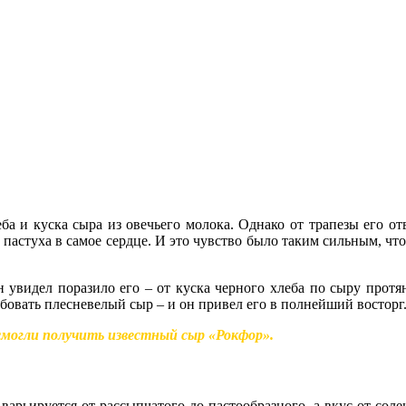
ба и куска сыра из овечьего молока. Однако от трапезы его от
пастуха в самое сердце. И это чувство было таким сильным, что
н увидел поразило его – от куска черного хлеба по сыру протя
бовать плесневелый сыр – и он привел его в полнейший восторг
 смогли получить известный сыр «Рокфор».
варьируется от рассыпчатого до пастообразного, а вкус от соле