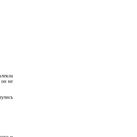
влекла
 он не
нулись
.
ного и