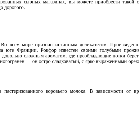
ированных сырных магазинах, вы можете приобрести такой 
о дорогого.
. Во всем мире признан истинным деликатесом. Произведен
на юге Франции, Рокфор известен своими голубыми прожи
т довольно сложным ароматом, где преобладающие нотки берет
многогранен — он остро-сладковатый, с ярко выраженными оре
з пастеризованного коровьего молока. В зависимости от в