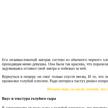
Его незамысловатый завтрак состоял из обычного черного хле
проходящая мимо девушка. Она была так красива, что поразила 
задумываясь оставил свой завтра и побежал за ней.
Вернуться в пещеру он смог только спустя месяц. И то, что о
прожилки голубой плесени. Ради интереса пастух решил попро
Именно так, согласно легенде, мы
Вкус и текстура голубого сыра
В зависимости от вида сыра с голубой плесенью, его текстура 