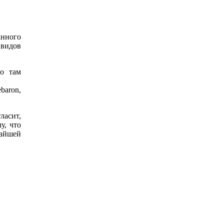
анного
 видов
но там
baron,
ласит,
у, что
жайшей