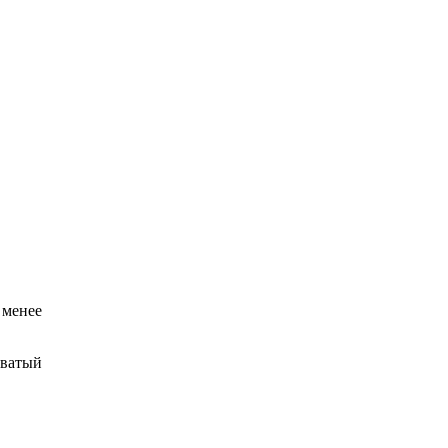
 менее
оватый