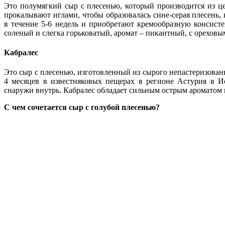
Это полумягкий сыр с плесенью, который производится из це
прокалывают иглами, чтобы образовалась сине-серая плесень,
в течение 5-6 недель и приобретают кремообразную консист
соленый и слегка горьковатый, аромат – пикантный, с ореховы
Кабралес
Это сыр с плесенью, изготовленный из сырого непастеризованн
4 месяцев в известняковых пещерах в регионе Астурия в Ис
снаружи внутрь. Кабралес обладает сильным острым ароматом 
С чем сочетается сыр с голубой плесенью?