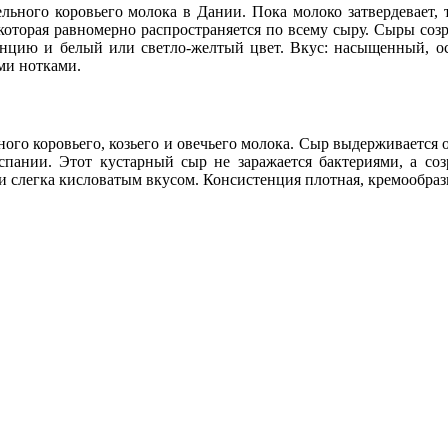
льного коровьего молока в Дании. Пока молоко затвердевает, 
 которая равномерно распространяется по всему сыру. Сыры соз
енцию и белый или светло-желтый цвет. Вкус: насыщенный, о
ми нотками.
ого коровьего, козьего и овечьего молока. Сыр выдерживается о
пании. Этот кустарный сыр не заражается бактериями, а соз
и слегка кисловатым вкусом. Консистенция плотная, кремообраз