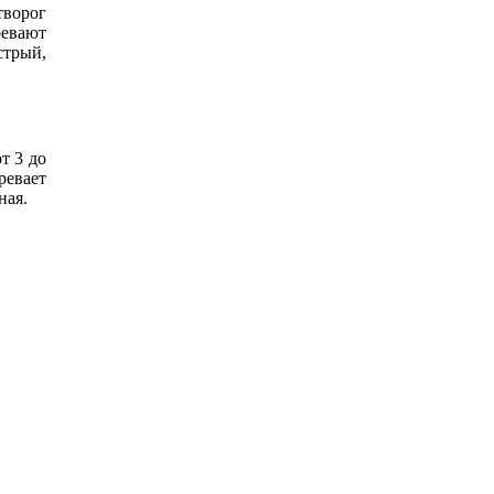
творог
ревают
стрый,
т 3 до
ревает
ная.