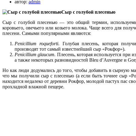
автор:
admin
Сыр с голубой плесенью
Сыр с голубой плесенью — это общий термин, используем
коровьего, овечьего или козьего молока. Чаще всего для полу
плесени. Самыми популярными являются:
Penicillium roqueforti.
Голубая плесень, которая получ
производят тот самый известнейший сыр «Рокфор»).
Рenicillium glaucum.
Плесень, которая используется при и
а также некоторых разновидностей Bleu d’Auvergne и Gor
Но как люди додумались до того, чтобы добавить в сырную масс
что мы получили сыр с плесенью (а если быть точнее сыр «Р
находится недалеко от деревни Рокфор, молодой пастух пас св
прохладной влажной пещере.