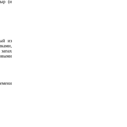
сыр (и
ный из
лками,
 запах
ховыми
ремени